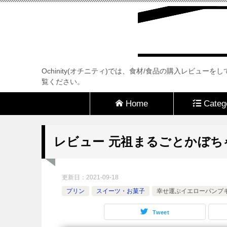
Ochinity(オチニティ)では、食材/食品の購入レビ
覧ください。
Home
Categ
レビュー 元祖まるごとかぼ
更新日：
2021-09-18
プリン
スイーツ・お菓子
幸せ運ぶイエローパンプ
Tweet