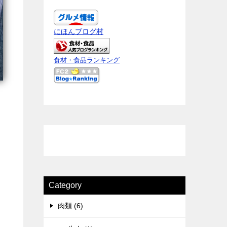
にほんブログ村
食材・食品ランキング
Category
肉類 (6)