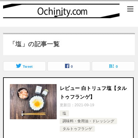
「塩」の記事一覧
Tweet
0
0
レビュー 白トリュフ塩【タル
トゥフランゲ】
更新日：
2021-09-19
塩
調味料・食用油・ドレッシング
タルトゥフランゲ