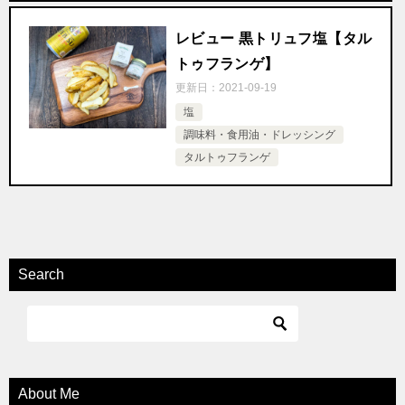
レビュー 黒トリュフ塩【タル
トゥフランゲ】
更新日：
2021-09-19
塩
調味料・食用油・ドレッシング
タルトゥフランゲ
Search
About Me