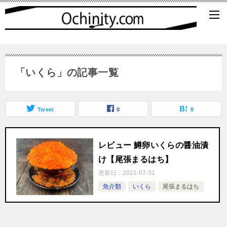
「いくら」の記事一覧
Tweet
0
0
レビュー 鱒卵いくらの醤油漬
け【尾張まるはち】
更新日：
2021-07-31
魚介類
いくら
尾張まるはち